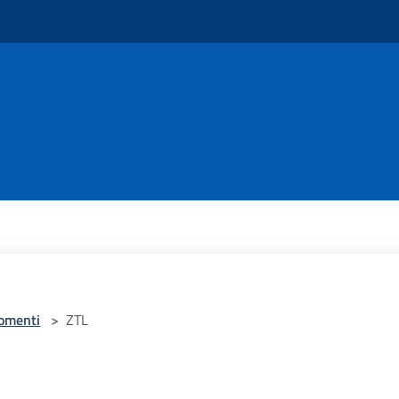
omenti
>
ZTL