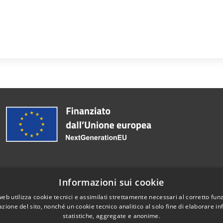
Informazioni sui cookie
Telefono:
0308984301
web utilizza cookie tecnici e assimilati strettamente necessari al corretto fu
azione del sito, nonché un cookie tecnico analitico al solo fine di elaborare i
statistiche, aggregate e anonime.