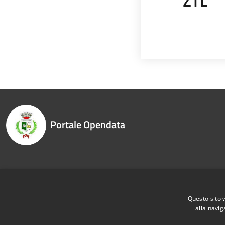
ZTL
Portale Opendata
Recapiti e contatti
Questo sito 
alla navig